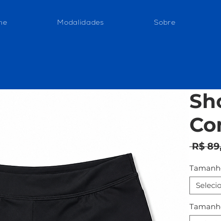
me
Modalidades
Sobre
Sh
Co
 R$ 89
Tamanho
Seleci
Tamanho