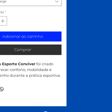
onar
de
*
Adicionar ao carrinho
Comprar
s Esporte Conviver
foi criado
recer conforto, mobilidade e
ho durante a prática esportiva.
onado em tecido de alta
e, possui toque suave, excelente
o corpo e liberdade de
os para diferentes atividades.
elagem moderna proporciona