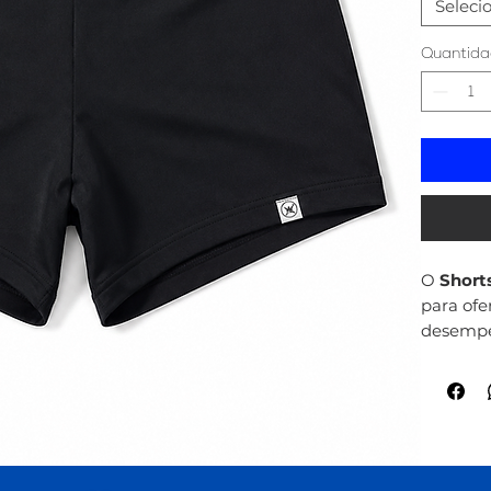
Seleci
Quantida
O
Short
para ofe
desempen
Confecci
qualidad
ajuste a
moviment
Sua mod